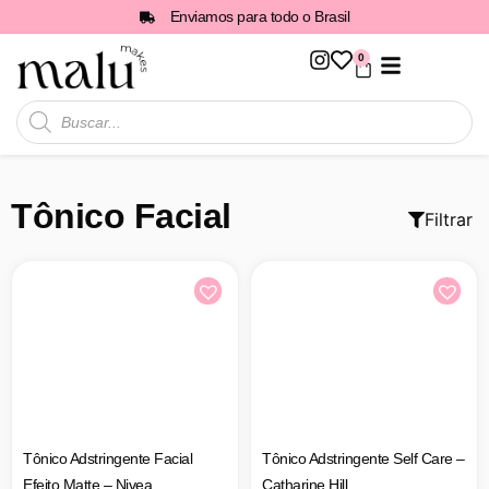
Enviamos para todo o Brasil
0
Todos os Produtos
Tônico Facial
Filtrar
Tônico Adstringente Facial
Tônico Adstringente Self Care –
Efeito Matte – Nivea
Catharine Hill