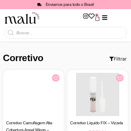
Enviamos para todo o Brasil
0
Todos os Produtos
Corretivo
Filtrar
Corretivo Camuflagem Alta
Corretivo Líquido FIX – Vizzela
Cobertura Angel Wings –