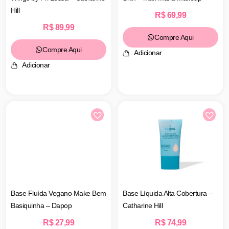
Hill
R$
69,99
R$
89,99
Compre Aqui
Compre Aqui
Adicionar
Adicionar
Base Fluída Vegano Make Bem
Base Líquida Alta Cobertura –
Basiquinha – Dapop
Catharine Hill
R$
27,99
R$
74,99