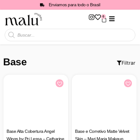
Enviamos para todo o Brasil
0
Todos os Produtos
Base
Filtrar
Base Alta Cobertura Angel
Base e Corretivo Matte Velvet
Wings by Pri Lessa – Catharine
Skin – Mari Maria Makeup