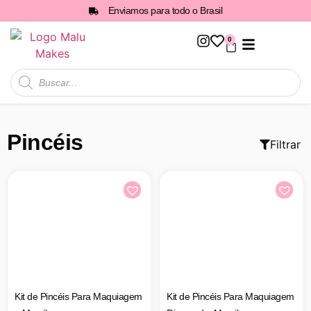
Enviamos para todo o Brasil
0
Todos os Produtos
Pincéis
Filtrar
Kit de Pincéis Para Maquiagem
Kit de Pincéis Para Maquiagem