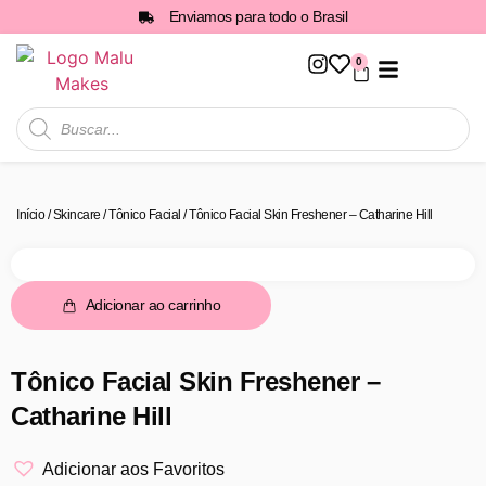
Enviamos para todo o Brasil
0
Todos os Produtos
Início
/
Skincare
/
Tônico Facial
/ Tônico Facial Skin Freshener – Catharine Hill
Adicionar ao carrinho
Tônico Facial Skin Freshener –
Catharine Hill
Adicionar aos Favoritos