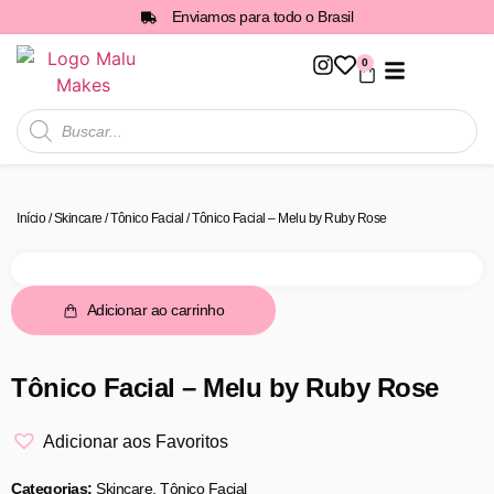
Enviamos para todo o Brasil
0
Todos os Produtos
Início
/
Skincare
/
Tônico Facial
/ Tônico Facial – Melu by Ruby Rose
Adicionar ao carrinho
Tônico Facial – Melu by Ruby Rose
Adicionar aos Favoritos
Categorias:
Skincare
,
Tônico Facial