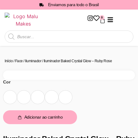
Enviamos para todo o Brasil
0
Todos os Produtos
Início
/
Face
/
Iluminador
/ Iluminador Baked Crystal Glow – Ruby Rose
Cor
Adicionar ao carrinho