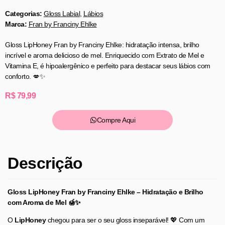
Categorias:
Gloss Labial
,
Lábios
Marca:
Fran by Franciny Ehlke
Gloss LipHoney Fran by Franciny Ehlke: hidratação intensa, brilho
incrível e aroma delicioso de mel. Enriquecido com Extrato de Mel e
Vitamina E, é hipoalergênico e perfeito para destacar seus lábios com
conforto. 💋✨
R$
79,99
Compre Aqui
Descrição
Gloss LipHoney Fran by Franciny Ehlke – Hidratação e Brilho
com Aroma de Mel 🍯✨
O
LipHoney
chegou para ser o seu gloss inseparável! 💖 Com um