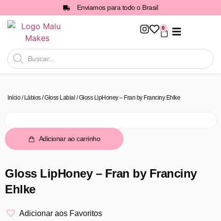
Enviamos para todo o Brasil
0
Todos os Produtos
Início
/
Lábios
/
Gloss Labial
/ Gloss LipHoney – Fran by Franciny Ehlke
Adicionar ao carrinho
Gloss LipHoney – Fran by Franciny
Ehlke
Adicionar aos Favoritos