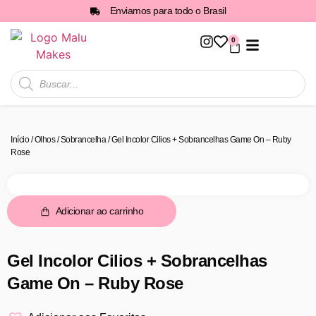
Enviamos para todo o Brasil
0
Todos os Produtos
Início
/
Olhos
/
Sobrancelha
/ Gel Incolor Cilios + Sobrancelhas Game On – Ruby
Rose
Adicionar ao carrinho
Gel Incolor Cilios + Sobrancelhas
Game On – Ruby Rose