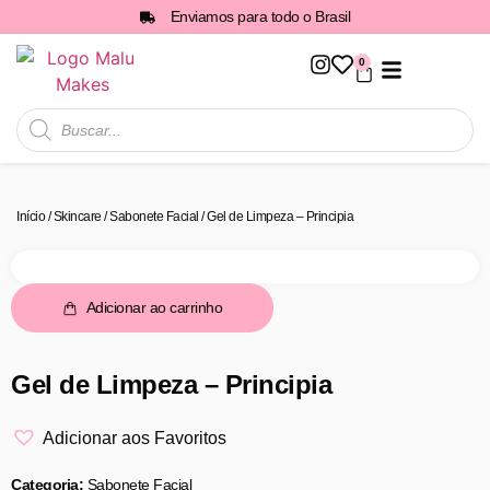
Enviamos para todo o Brasil
0
Todos os Produtos
Início
/
Skincare
/
Sabonete Facial
/ Gel de Limpeza – Principia
Adicionar ao carrinho
Gel de Limpeza – Principia
Adicionar aos Favoritos
Categoria:
Sabonete Facial