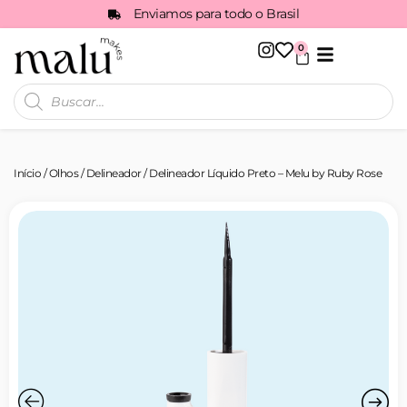
Enviamos para todo o Brasil
0
Todos os Produtos
Início
/
Olhos
/
Delineador
/ Delineador Líquido Preto – Melu by Ruby Rose