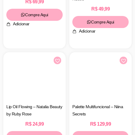
R$
69,99
R$
49,99
Compre Aqui
Compre Aqui
Adicionar
Adicionar
Lip Oil Flowing – Natalia Beauty
Palette Multifuncional – Niina
by Ruby Rose
Secrets
R$
24,99
R$
129,99