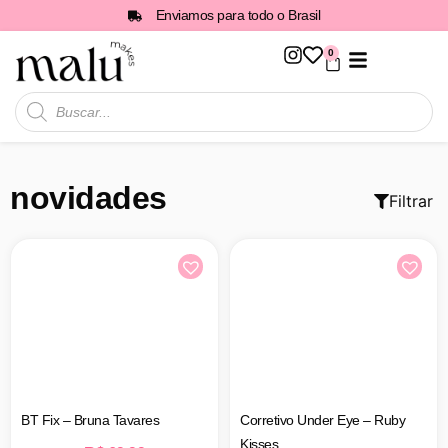
Enviamos para todo o Brasil
0
Todos os Produtos
novidades
Filtrar
BT Fix – Bruna Tavares
Corretivo Under Eye – Ruby
Kisses